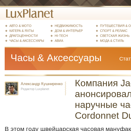
АВТО & МОТО
НЕДВИЖИМОСТЬ
ПУТЕШЕСТВИЯ & 
КАТЕРА & ЯХТЫ
ДОМ & ИНТЕРЬЕР
СПОРТ & РЕЛАКС
ДРАГОЦЕННОСТИ
HI-TECH
СВЕТСКАЯ ЖИЗНЬ
ЧАСЫ & АКСЕССУАРЫ
АВИА
МОДА & СТИЛЬ
Часы & Аксессуары
Стат
Компания Ja
Александр Кушниренко
Редактор Luxplanet
анонсировал
наручные ча
Cordonnet Du
В этом году швейцарская часовая мануфак