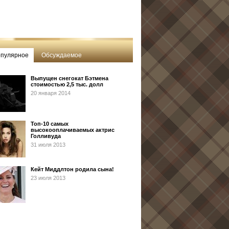
пулярное
Обсуждаемое
Выпущен снегокат Бэтмена
стоимостью 2,5 тыс. долл
20 января 2014
Топ-10 самых
высокооплачиваемых актрис
Голливуда
31 июля 2013
Кейт Миддлтон родила сына!
23 июля 2013