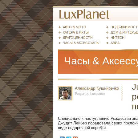
АВТО & МОТО
НЕДВИЖИМОСТ
КАТЕРА & ЯХТЫ
ДОМ & ИНТЕРЬ
ДРАГОЦЕННОСТИ
HI-TECH
ЧАСЫ & АКСЕССУАРЫ
АВИА
Часы & Аксесс
J
Александр Кушниренко
Редактор Luxplanet
р
п
Специально к наступлению Рождества зна
Джудит Лейбер порадовала своих поклонн
виде подарочной коробки.