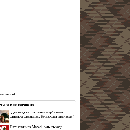
sriver.net
ти от KINOafisha.ua
"Джуманджи: открытый мир" станет
финалом франшизы. Когдаждать премьему?
Пять фильмов Marvel, даты выхода