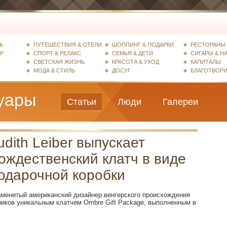
Ь
ПУТЕШЕСТВИЯ & ОТЕЛИ
ШОППИНГ & ПОДАРКИ
РЕСТОРАНЫ 
ЕР
СПОРТ & РЕЛАКС
СЕМЬЯ & ДЕТИ
СИГАРЫ & Н
СВЕТСКАЯ ЖИЗНЬ
КРАСОТА & УХОД
КАПИТАЛЫ
МОДА & СТИЛЬ
ДОСУГ
БЛАГОТВОР
уары
Статьи
Люди
Галереи
udith Leiber выпускает
ождественский клатч в виде
одарочной коробки
менитый американский дизайнер венгерского происхождения
иков уникальным клатчем Ombre Gift Package, выполненным в