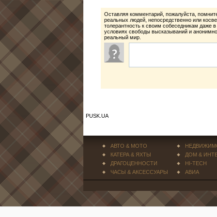
Оставляя комментарий, пожалуйста, помните
реальных людей, непосредственно или косве
толерантность к своим собеседникам даже в
условиях свободы высказываний и анонимнос
реальный мир.
PUSK.UA
АВТО & МОТО
НЕДВИЖИМ
КАТЕРА & ЯХТЫ
ДОМ & ИНТ
ДРАГОЦЕННОСТИ
HI-TECH
ЧАСЫ & АКСЕССУАРЫ
АВИА