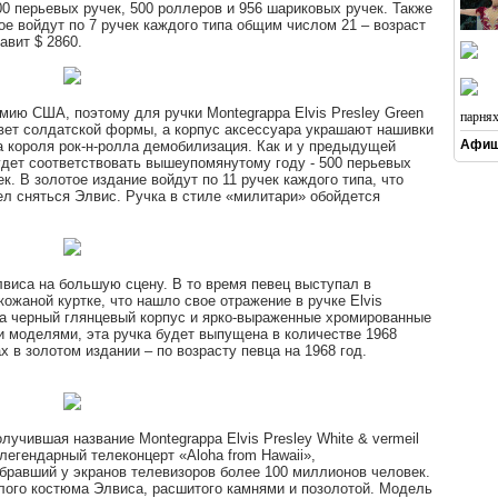
0 перьевых ручек, 500 роллеров и 956 шариковых ручек. Также
ое войдут по 7 ручек каждого типа общим числом 21 – возраст
авит $ 2860.
мию США, поэтому для ручки Montegrappa Elvis Presley Green
парня
цвет солдатской формы, а корпус аксессуара украшают нашивки
Афиш
а короля рок-н-ролла демобилизация. Как и у предыдущей
дет соответствовать вышеупомянутому году - 500 перьевых
к. В золотое издание войдут по 11 ручек каждого типа, что
ел сняться Элвис. Ручка в стиле «милитари» обойдется
виса на большую сцену. В то время певец выступал в
ожаной куртке, что нашло свое отражение в ручке Elvis
чила черный глянцевый корпус и ярко-выраженные хромированные
 моделями, эта ручка будет выпущена в количестве 1968
 в золотом издании – по возрасту певца на 1968 год.
учившая название Montegrappa Elvis Presley White & vermeil
легендарный телеконцерт «Aloha from Hawaii»,
обравший у экранов телевизоров более 100 миллионов человек.
лого костюма Элвиса, расшитого камнями и позолотой. Модель