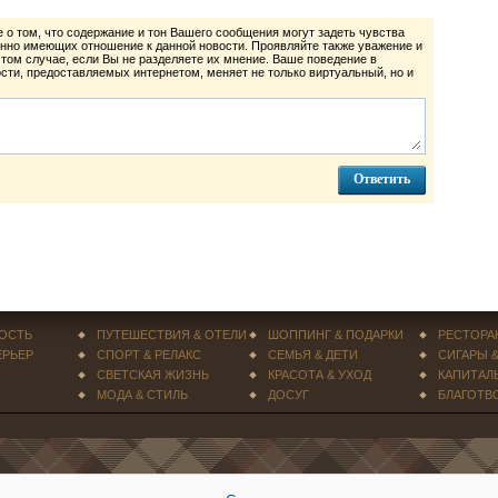
 о том, что содержание и тон Вашего сообщения могут задеть чувства
нно имеющих отношение к данной новости. Проявляйте также уважение и
 том случае, если Вы не разделяете их мнение. Ваше поведение в
ти, предоставляемых интернетом, меняет не только виртуальный, но и
ОСТЬ
ПУТЕШЕСТВИЯ & ОТЕЛИ
ШОППИНГ & ПОДАРКИ
РЕСТОРА
ЕРЬЕР
СПОРТ & РЕЛАКС
СЕМЬЯ & ДЕТИ
СИГАРЫ 
СВЕТСКАЯ ЖИЗНЬ
КРАСОТА & УХОД
КАПИТАЛ
МОДА & СТИЛЬ
ДОСУГ
БЛАГОТВ