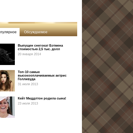
пулярное
Обсуждаемое
Выпущен снегокат Бэтмена
стоимостью 2,5 тыс. долл
20 января 2014
Топ-10 самых
высокооплачиваемых актрис
Голливуда
31 июля 2013
Кейт Миддлтон родила сына!
23 июля 2013