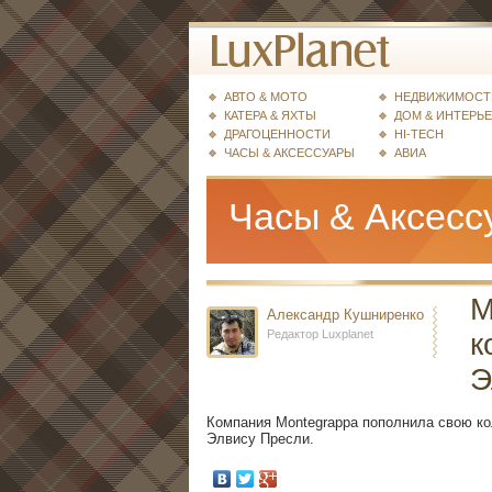
АВТО & МОТО
НЕДВИЖИМОСТ
КАТЕРА & ЯХТЫ
ДОМ & ИНТЕРЬ
ДРАГОЦЕННОСТИ
HI-TECH
ЧАСЫ & АКСЕССУАРЫ
АВИА
Часы & Аксесс
M
Александр Кушниренко
Редактор Luxplanet
к
Э
Компания Montegrappa пополнила свою ко
Элвису Пресли.