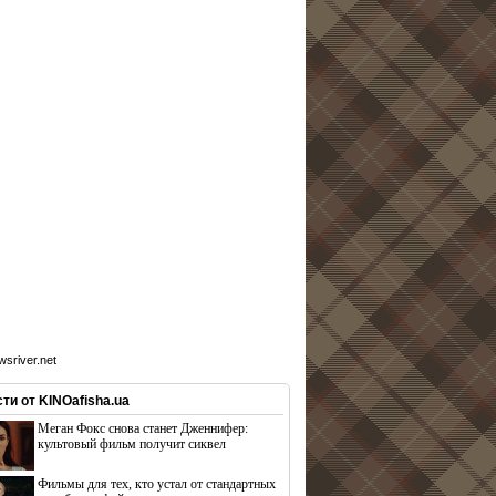
sriver.net
ти от KINOafisha.ua
Меган Фокс снова станет Дженнифер:
культовый фильм получит сиквел
Фильмы для тех, кто устал от стандартных