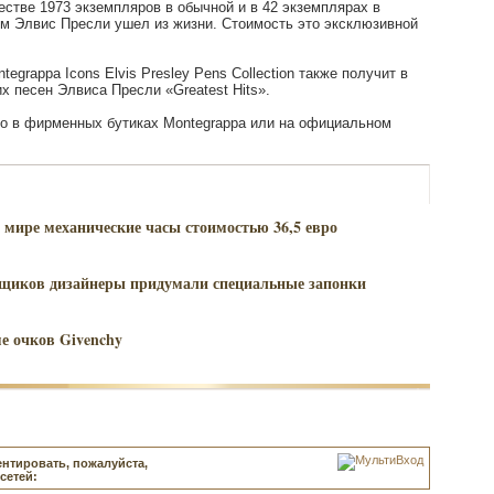
стве 1973 экземпляров в обычной и в 42 экземплярах в
ором Элвис Пресли ушел из жизни. Стоимость это эксклюзивной
egrappa Icons Elvis Presley Pens Collection также получит в
х песен Элвиса Пресли «Greatest Hits».
но в фирменных бутиках Montegrappa или на официальном
 мире механические часы стоимостью 36,5 евро
ьщиков дизайнеры придумали специальные запонки
е очков Givenchy
нтировать, пожалуйста,
сетей: