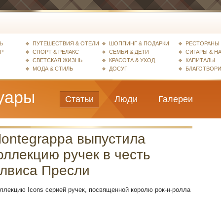
Ь
ПУТЕШЕСТВИЯ & ОТЕЛИ
ШОППИНГ & ПОДАРКИ
РЕСТОРАНЫ 
ЕР
СПОРТ & РЕЛАКС
СЕМЬЯ & ДЕТИ
СИГАРЫ & Н
СВЕТСКАЯ ЖИЗНЬ
КРАСОТА & УХОД
КАПИТАЛЫ
МОДА & СТИЛЬ
ДОСУГ
БЛАГОТВОР
уары
Статьи
Люди
Галереи
ontegrappa выпустила
оллекцию ручек в честь
лвиса Пресли
ллекцию Icons серией ручек, посвященной королю рок-н-ролла