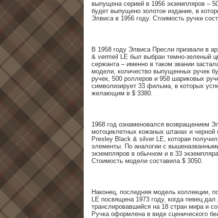
выпущена серией в 1956 экземпляров – 50
будет выпущено золотое издание, в котор
Элвиса в 1956 году. Стоимость ручки сост
В 1958 году Элвиса Пресли призвали в ар
& vermeil LE был выбран темно-зеленый 
сержанта – именно в таком звании застал
модели, количество выпущенных ручек бу
ручек, 500 роллеров и 958 шариковых руче
символизирует 33 фильма, в которых усп
желающим в $ 3380.
1968 год ознаменовался возвращением Эл
мотоциклетных кожаных штанах и черной к
Presley Black & silver LE, которая полу
элементы. По аналогии с вышеназванными
экземпляров в обычном и в 33 экземплярах
Стоимость модели составила $ 3050.
Наконец, последняя модель коллекции, пол
LE посвящена 1973 году, когда певец дал 
транслировавшийся на 18 стран мира и с
Ручка оформлена в виде сценического бе