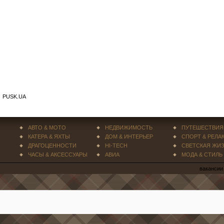
PUSK.UA
АВТО & МОТО
НЕДВИЖИМОСТЬ
ПУТЕШЕСТВИЯ
КАТЕРА & ЯХТЫ
ДОМ & ИНТЕРЬЕР
СПОРТ & РЕЛА
ДРАГОЦЕННОСТИ
HI-TECH
СВЕТСКАЯ ЖИ
ЧАСЫ & АКСЕССУАРЫ
АВИА
МОДА & СТИЛЬ
вакансии