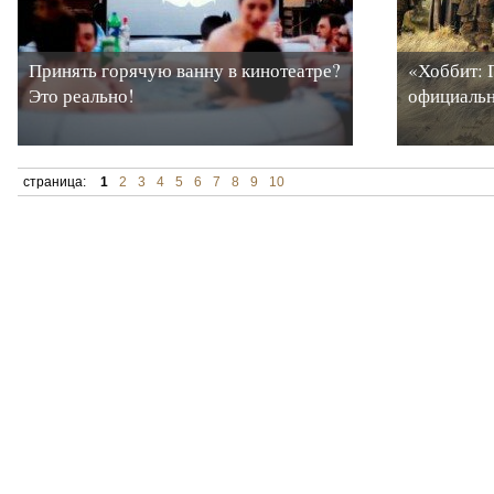
Принять горячую ванну в кинотеатре?
«Хоббит: 
Это реально!
официаль
страница:
1
2
3
4
5
6
7
8
9
10