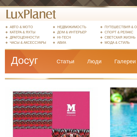
АВТО & МОТО
НЕДВИЖИМОСТЬ
ПУТЕШЕСТВИЯ & 
КАТЕРА & ЯХТЫ
ДОМ & ИНТЕРЬЕР
СПОРТ & РЕЛАКС
ДРАГОЦЕННОСТИ
HI-TECH
СВЕТСКАЯ ЖИЗНЬ
ЧАСЫ & АКСЕССУАРЫ
АВИА
МОДА & СТИЛЬ
Досуг
Статьи
Люди
Галереи