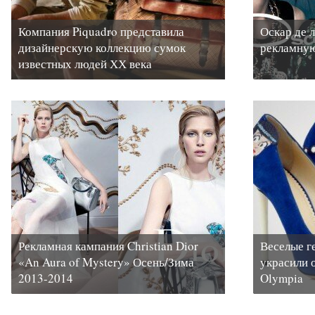
Компания Piquadro представила
Оскар де 
дизайнерскую коллекцию сумок
рекламную
известных людей ХХ века
Рекламная кампания Christian Dior
Веселые г
«An Aura of Mystery» Осень/Зима
украсили о
2013-2014
Olympia