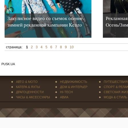
Закулисное видео со съемок осенне-
Рекламная
зимней рекламной кампании Kenzo
Осень/Зим
страница:
1
2
3
4
5
6
7
8
9
10
PUSK.UA
АВТО & МОТО
НЕДВИЖИМОСТЬ
ПУТЕШЕСТВИЯ
КАТЕРА & ЯХТЫ
ДОМ & ИНТЕРЬЕР
СПОРТ & РЕЛА
ДРАГОЦЕННОСТИ
HI-TECH
СВЕТСКАЯ ЖИ
ЧАСЫ & АКСЕССУАРЫ
АВИА
МОДА & СТИЛЬ