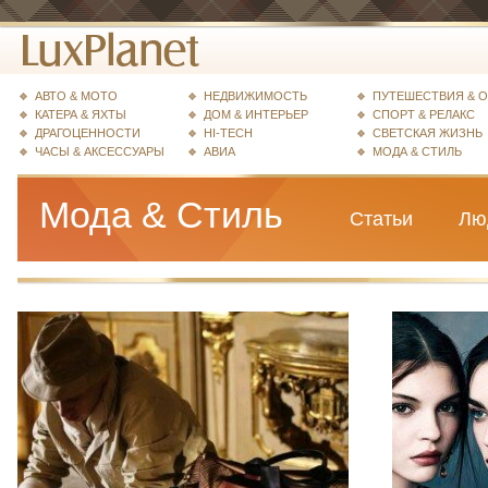
АВТО & МОТО
НЕДВИЖИМОСТЬ
ПУТЕШЕСТВИЯ & 
КАТЕРА & ЯХТЫ
ДОМ & ИНТЕРЬЕР
СПОРТ & РЕЛАКС
ДРАГОЦЕННОСТИ
HI-TECH
СВЕТСКАЯ ЖИЗНЬ
ЧАСЫ & АКСЕССУАРЫ
АВИА
МОДА & СТИЛЬ
Мода & Стиль
Статьи
Лю