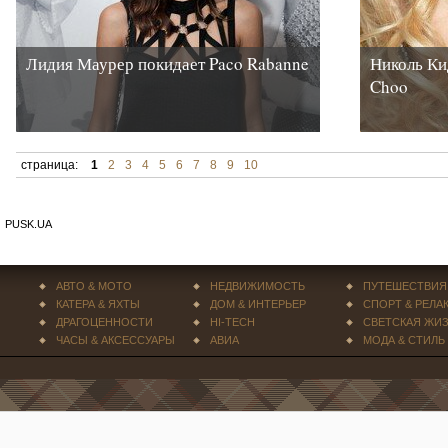
Лидия Маурер покидает Paco Rabanne
Николь Ки
Choo
страница:
1
2
3
4
5
6
7
8
9
10
PUSK.UA
АВТО & МОТО
НЕДВИЖИМОСТЬ
ПУТЕШЕСТВИЯ
КАТЕРА & ЯХТЫ
ДОМ & ИНТЕРЬЕР
СПОРТ & РЕЛА
ДРАГОЦЕННОСТИ
HI-TECH
СВЕТСКАЯ ЖИ
ЧАСЫ & АКСЕССУАРЫ
АВИА
МОДА & СТИЛЬ