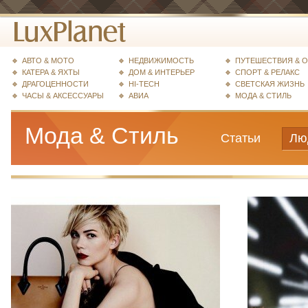
АВТО & МОТО
НЕДВИЖИМОСТЬ
ПУТЕШЕСТВИЯ & 
КАТЕРА & ЯХТЫ
ДОМ & ИНТЕРЬЕР
СПОРТ & РЕЛАКС
ДРАГОЦЕННОСТИ
HI-TECH
СВЕТСКАЯ ЖИЗНЬ
ЧАСЫ & АКСЕССУАРЫ
АВИА
МОДА & СТИЛЬ
Мода & Стиль
Статьи
Лю