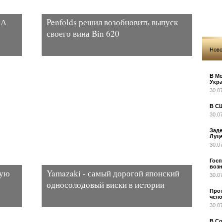
ША
Penfolds решил возобновить выпуск
своего вина Bin 620
Ново
В Мо
Укр
30.0
В С
30.0
Заде
Луц
30.0
Гос
возн
ную
Yamazaki - самый дорогой японский
30.0
односолодовый виски в истории
Прот
чел
30.0
В С