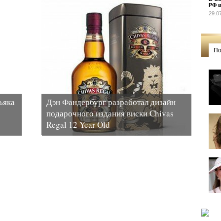
РФ в
29.0
По
ьяка
Дэн Фандербург разработал дизайн
подарочного издания виски Chivas
Regal 12 Year Old