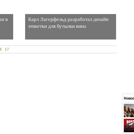
ки в
Карл Лагерфельд разработал дизайн
этикетки для бутылки вина
6
17
Новос