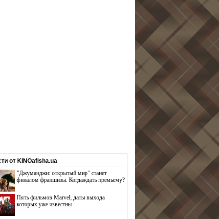
ти от KINOafisha.ua
"Джуманджи: открытый мир" станет
финалом франшизы. Когдаждать премьему?
Пять фильмов Marvel, даты выхода
которых уже известны