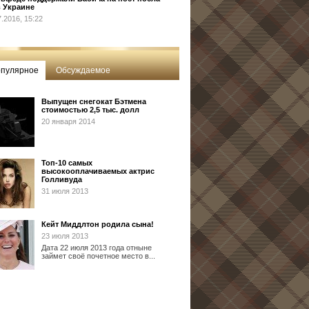
 Украине
7.2016, 15:22
пулярное
Обсуждаемое
Выпущен снегокат Бэтмена
стоимостью 2,5 тыс. долл
20 января 2014
Топ-10 самых
высокооплачиваемых актрис
Голливуда
31 июля 2013
Кейт Миддлтон родила сына!
23 июля 2013
Дата 22 июля 2013 года отныне
займет своё почетное место в...