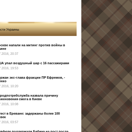
сти Украины
скве напали на митинг против войны в
аине
7.2016, 20:37
ША упал воздушный шар с 16 пассажирами
7.2016, 19:53
ржан экс-глава фракции ПР Ефремов, -
енко
7.2016, 10:20
продпотребслужба назвала причину
икновения смога в Киеве
7.2016, 10:08
ест в Ереване: задержаны более 100
овек
7.2016, 03:57
овфеде поддержали Бабича на пост посла