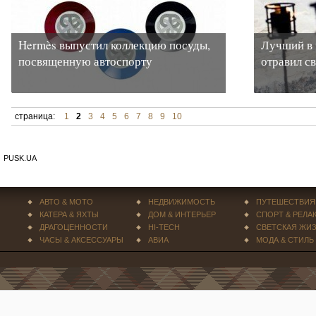
Hermès выпустил коллекцию посуды,
Лучший в 
посвященную автоспорту
отравил с
страница:
1
2
3
4
5
6
7
8
9
10
PUSK.UA
АВТО & МОТО
НЕДВИЖИМОСТЬ
ПУТЕШЕСТВИЯ
КАТЕРА & ЯХТЫ
ДОМ & ИНТЕРЬЕР
СПОРТ & РЕЛА
ДРАГОЦЕННОСТИ
HI-TECH
СВЕТСКАЯ ЖИ
ЧАСЫ & АКСЕССУАРЫ
АВИА
МОДА & СТИЛЬ